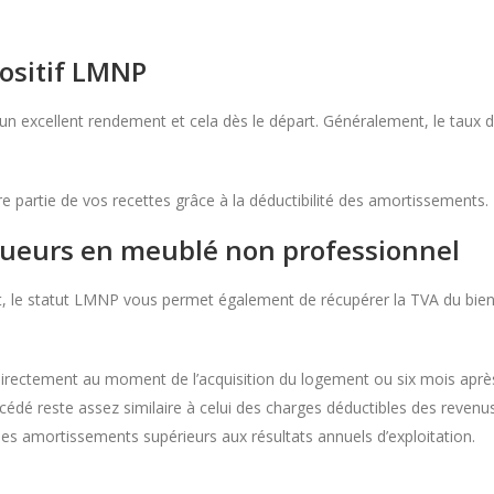
ositif LMNP
un excellent rendement et cela dès le départ. Généralement, le taux de
re partie de vos recettes grâce à la déductibilité des amortissements.
oueurs en meublé non professionnel
le statut LMNP vous permet également de récupérer la TVA du bien i
 directement au moment de l’acquisition du logement ou six mois aprè
dé reste assez similaire à celui des charges déductibles des revenus. B
 les amortissements supérieurs aux résultats annuels d’exploitation.