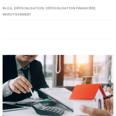
BLOG
,
DÉFISCALISATION
,
DÉFISCALISATION FINANCIÈRE
,
INVESTISSEMENT