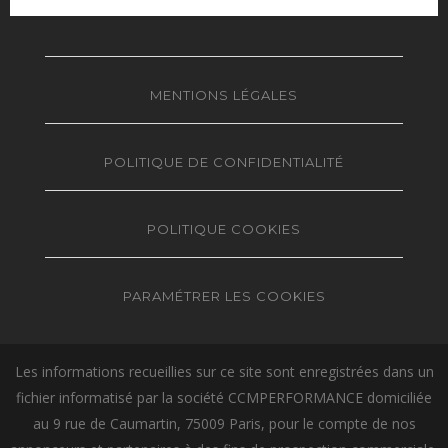
MENTIONS LÉGALES
POLITIQUE DE CONFIDENTIALITÉ
POLITIQUE COOKIES
PARAMÉTRER LES COOKIES
Les informations recueillies sur ce site sont enregistrées dans un
fichier informatisé par la société CCMPERFORMANCE domiciliée
au 9 rue de Caumartin, 75009 Paris, pour le compte de nos