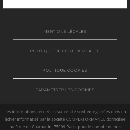
MENTIONS LÉGALES
POLITIQUE DE CONFIDENTIALITÉ
POLITIQUE COOKIES
PARAMÉTRER LES COOKIES
Les informations recueillies sur ce site sont enregistrées dans un
fichier informatisé par la société CCMPERFORMANCE domiciliée
au 9 rue de Caumartin, 75009 Paris, pour le compte de nos