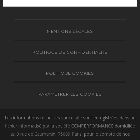
MENTIONS LÉGALES
POLITIQUE DE CONFIDENTIALITÉ
POLITIQUE COOKIES
PARAMÉTRER LES COOKIES
Les informations recueillies sur ce site sont enregistrées dans un
fichier informatisé par la société CCMPERFORMANCE domiciliée
au 9 rue de Caumartin, 75009 Paris, pour le compte de nos